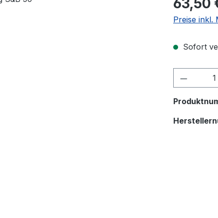
63,50 
Preise inkl
Sofort ver
Produkt
Produktnu
Hersteller