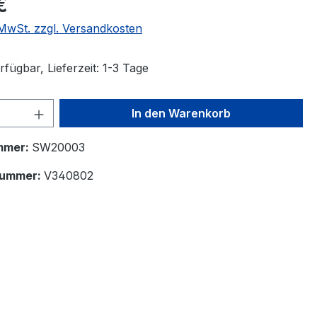
€
. MwSt. zzgl. Versandkosten
fügbar, Lieferzeit: 1-3 Tage
 Anzahl: Gib den gewünschten Wert ein 
In den Warenkorb
mmer:
SW20003
nummer:
V340802