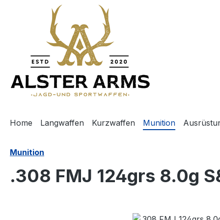
m Hauptinhalt springen
Zur Suche springen
Zur Hauptnavigation springen
Home
Langwaffen
Kurzwaffen
Munition
Ausrüstu
Munition
.308 FMJ 124grs 8.0g S
Bildergalerie überspringen