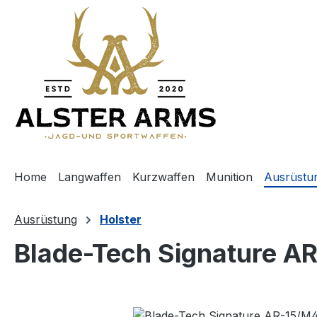
m Hauptinhalt springen
Zur Suche springen
Zur Hauptnavigation springen
Home
Langwaffen
Kurzwaffen
Munition
Ausrüstu
Ausrüstung
Holster
Blade-Tech Signature A
Bildergalerie überspringen