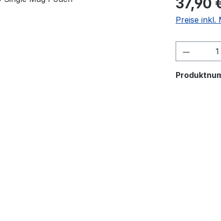
37,90 
Preise inkl
Produkt
Produktnu