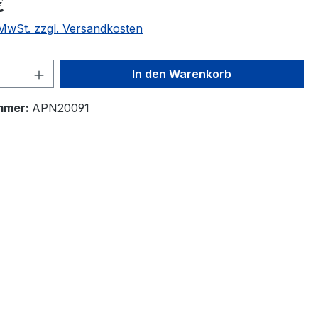
€
. MwSt. zzgl. Versandkosten
 Anzahl: Gib den gewünschten Wert ein 
In den Warenkorb
mmer:
APN20091