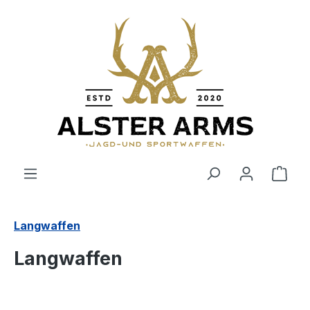
Zum Hauptinhalt springen
Ware
Langwaffen
Langwaffen