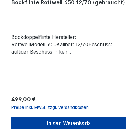
Bockflinte Rottweil 650 12/70 (gebraucht)
Bockdoppelflinte Hersteller:
RottweilModell: 650Kaliber: 12/70Beschuss:
gültiger Beschuss - kein
StahlschrotbeschussEjektoren: jaAbzug:
EinabzugLauflänge: ca. 70
cmGesamtlänge: ca.111 cmLaufschiene: ca. 7
mmSchaftlänge: ca. 33 cm Abzug bis Ende
SchaftkappeChoke: oberer Lauf Dreiviertelchoke
(IM), unterer Lauf Viertelchoke (IC)Technisch
Regulärer Preis:
499,00 €
einwandfrei.Stahlbasküle graviert ( Leichte
Preise inkl. MwSt. zzgl. Versandkosten
Oxidationsspuren )Verschluss dicht, Läufe
blankBrünierung mit kleineren Gebrauchsspuren
In den Warenkorb
und ein paar vereinzelten Flugroststippen.Die
Fischhaut und das Schaftholz nahezu wie neu