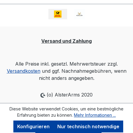
GaskolbensystemEinstellbares 2-Positionen-
GasventilSchiebeschaftBeidseitige
BedienbarkeitSIG MATCHLITE 2-Stage
TriggerM-LOK
VorderschaftMündungsfeuerdämpferOffene
Versand und Zahlung
VisierungAR15-System kompatibelWerkzeuglos
abnehmbarer HandschutzIn Deutschland nur
für Jäger eintragbar.
Alle Preise inkl. gesetzl. Mehrwertsteuer zzgl.
Versandkosten
und ggf. Nachnahmegebühren, wenn
nicht anders angegeben.
(o) AlsterArms 2020
Diese Website verwendet Cookies, um eine bestmögliche
Erfahrung bieten zu können.
Mehr Informationen ...
Konfigurieren
Nur technisch notwendige