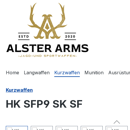
m Hauptinhalt springen
Zur Suche springen
Zur Hauptnavigation springen
Home
Langwaffen
Kurzwaffen
Munition
Ausrüstu
Kurzwaffen
HK SFP9 SK SF
Bildergalerie überspringen