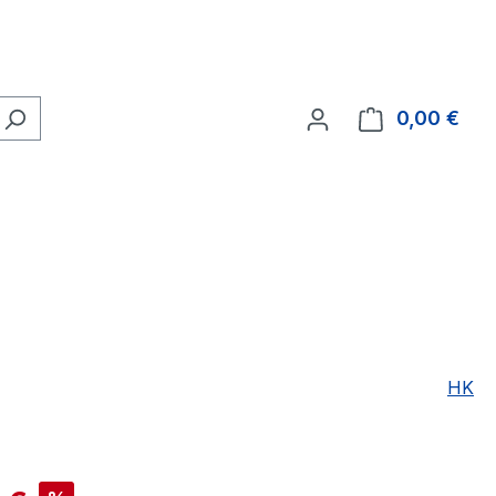
0,00 €
Ware
HK