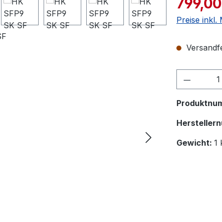
799,00
Preise inkl
Versandfe
Produkt
Produktnu
Hersteller
Gewicht:
1 