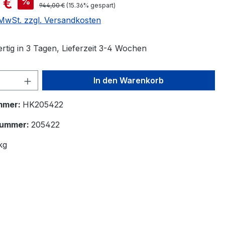
 €
%
944,00 €
(15.36% gespart)
. MwSt. zzgl. Versandkosten
rtig in 3 Tagen, Lieferzeit 3-4 Wochen
 Anzahl: Gib den gewünschten Wert ein 
In den Warenkorb
mmer:
HK205422
nummer:
205422
kg