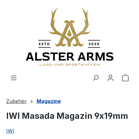
Zum Hauptinhalt springen
Ware
Zubehör
Magazine
IWI Masada Magazin 9x19mm
IWI